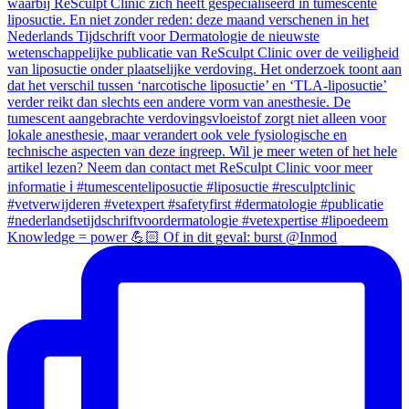
Knowledge = power 💪🏻 Of in dit geval: burst @Inmod