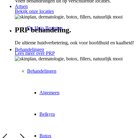
Voert behandelingen uit op verschillende locaties.
Artsen
Bekijk onze locaties
Dr. Hajo Bruining
PRP behandeling
.
De ultieme huidverbetering, ook voor hoofdhuid en kaalheid!
Behandelingen
Lees meer over PRP
Behandelingen
Algemeen
Belkyra
Botox