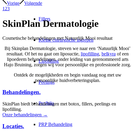
Vorige
Volgende
1
2
3
Fillers
SkinPlan Dermatologie
Cosmetische behandelingen met Natuurlijk Mooi resultaat
Kleine chirurgische ingrepen
Bij Skinplan Dermatologie, streven we naar een ‘Natuurlijk Mooi’
resultaat. Of het nu gaat om liposuctie,
lipofilling
,
belkyra
of een
lipoedeem behandelingen, onder leiding van gerenommeerd arts
Lipofilling
Hajo Bruining, zorgen wij voor persoonlijke en professionele zorg.
Ontdek de mogelijkheden en begin vandaag nog met uw
persoonlijke huidverbeteringsplan.
Peelings
Behandelingen
.
Profhilo
SkinPlan biedt behandelingen met botox, fillers, peelings en
lipofilling.
Onze behandelingen →
PRP Behandeling
Locaties
.