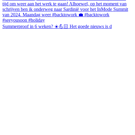
Summerproof in 6 weken? ☀️💪🏻 Het goede nieuws is d