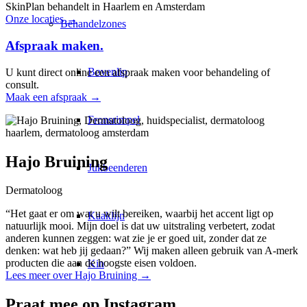
SkinPlan behandelt in Haarlem en Amsterdam
Onze locaties →
Behandelzones
Afspraak maken
.
Bovenlip
U kunt direct online een afspraak maken voor behandeling of
consult.
Maak een afspraak →
Fronsrimpel
Hajo Bruining
Jukbeenderen
Dermatoloog
“Het gaat er om wat u wilt bereiken, waarbij het accent ligt op
Kaaklijn
natuurlijk mooi. Mijn doel is dat uw uitstraling verbetert, zodat
anderen kunnen zeggen: wat zie je er goed uit, zonder dat ze
denken: wat heb jij gedaan?” Wij maken alleen gebruik van A-merk
producten die aan de hoogste eisen voldoen.
Kin
Lees meer over Hajo Bruining →
Praat mee op
Instagram