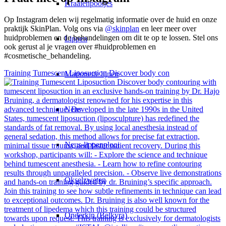
Kraaienpootjes
Op Instagram delen wij regelmatig informatie over de huid en onze
praktijk SkinPlan. Volg ons via
@skinplan
en leer meer over
huidproblemen en de behandelingen om dit te op te lossen. Stel ons
Lippen
ook gerust al je vragen over #huidproblemen en
#cosmetische_behandeling.
Training Tumescent Liposuction Discover body con
Marionette lijnen
Neus
Neus-lippenplooi
Okselzweten
Onderkin (Belkyra)